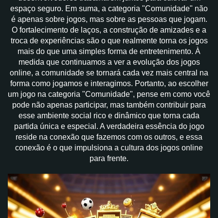
espaço seguro. Em suma, a categoria "Comunidade" não
é apenas sobre jogos, mas sobre as pessoas que jogam.
O fortalecimento de laços, a construção de amizades e a
troca de experiências são o que realmente torna os jogos
mais do que uma simples forma de entretenimento. À
medida que continuamos a ver a evolução dos jogos
online, a comunidade se tornará cada vez mais central na
forma como jogamos e interagimos. Portanto, ao escolher
um jogo na categoria "Comunidade", pense em como você
pode não apenas participar, mas também contribuir para
esse ambiente social rico e dinâmico que torna cada
partida única e especial. A verdadeira essência do jogo
reside na conexão que fazemos com os outros, e essa
conexão é o que impulsiona a cultura dos jogos online
para frente.