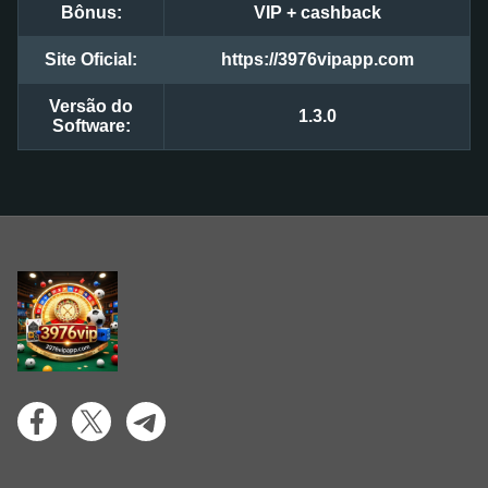
Bônus:
VIP + cashback
Site Oficial:
https://3976vipapp.com
Versão do
1.3.0
Software: