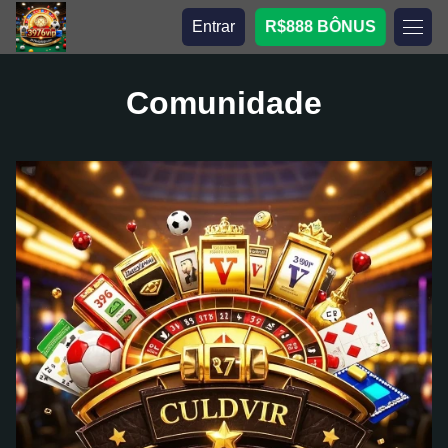
Entrar
R$888 BÔNUS
Comunidade