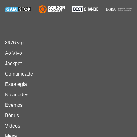
3976 vip
Ao Vivo
Jackpot
Comunidade
Estratégia
Novidades
Eventos
Bônus
Vídeos
Mesa