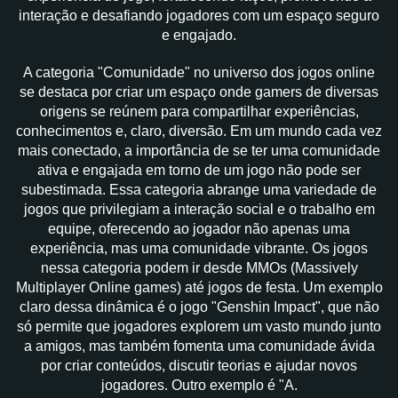
interação e desafiando jogadores com um espaço seguro
e engajado.
A categoria "Comunidade" no universo dos jogos online
se destaca por criar um espaço onde gamers de diversas
origens se reúnem para compartilhar experiências,
conhecimentos e, claro, diversão. Em um mundo cada vez
mais conectado, a importância de se ter uma comunidade
ativa e engajada em torno de um jogo não pode ser
subestimada. Essa categoria abrange uma variedade de
jogos que privilegiam a interação social e o trabalho em
equipe, oferecendo ao jogador não apenas uma
experiência, mas uma comunidade vibrante. Os jogos
nessa categoria podem ir desde MMOs (Massively
Multiplayer Online games) até jogos de festa. Um exemplo
claro dessa dinâmica é o jogo "Genshin Impact", que não
só permite que jogadores explorem um vasto mundo junto
a amigos, mas também fomenta uma comunidade ávida
por criar conteúdos, discutir teorias e ajudar novos
jogadores. Outro exemplo é "A.