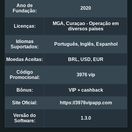
Ano de
2020
Fundação:
MGA, Curaçao - Operação em
Licenças:
diversos países
Idiomas
Português, Inglês, Espanhol
Suportados:
Moedas Aceitas:
BRL, USD, EUR
Código
3976 vip
Promocional:
Bônus:
VIP + cashback
Site Oficial:
https://3976vipapp.com
Versão do
1.3.0
Software: