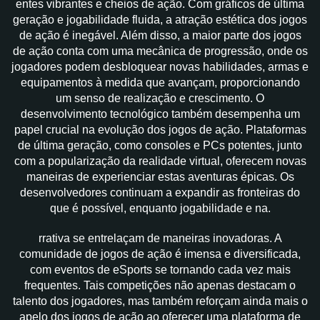
entes vibrantes e cheios de ação. Com gráficos de última
geração e jogabilidade fluida, a atração estética dos jogos
de ação é inegável. Além disso, a maior parte dos jogos
de ação conta com uma mecânica de progressão, onde os
jogadores podem desbloquear novas habilidades, armas e
equipamentos à medida que avançam, proporcionando
um senso de realização e crescimento. O
desenvolvimento tecnológico também desempenha um
papel crucial na evolução dos jogos de ação. Plataformas
de última geração, como consoles e PCs potentes, junto
com a popularização da realidade virtual, oferecem novas
maneiras de experienciar estas aventuras épicas. Os
desenvolvedores continuam a expandir as fronteiras do
que é possível, enquanto jogabilidade e na.
rrativa se entrelaçam de maneiras inovadoras. A
comunidade de jogos de ação é imensa e diversificada,
com eventos de eSports se tornando cada vez mais
frequentes. Tais competições não apenas destacam o
talento dos jogadores, mas também reforçam ainda mais o
apelo dos jogos de ação ao oferecer uma plataforma de