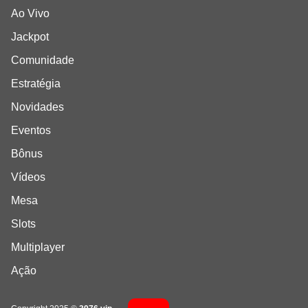
Ao Vivo
Jackpot
Comunidade
Estratégia
Novidades
Eventos
Bônus
Vídeos
Mesa
Slots
Multiplayer
Ação